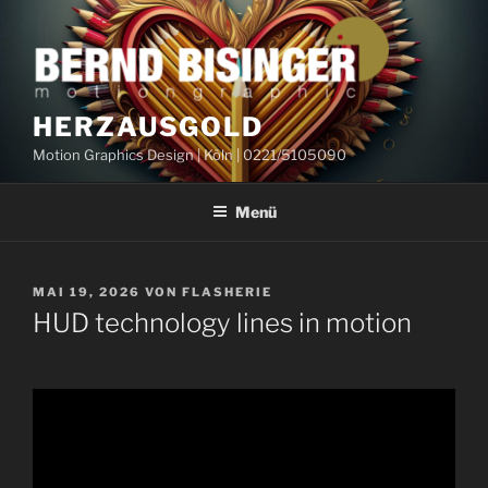
Zum
Inhalt
springen
HERZAUSGOLD
Motion Graphics Design | Köln | 0221/5105090
Menü
VERÖFFENTLICHT
MAI 19, 2026
VON
FLASHERIE
AM
HUD technology lines in motion