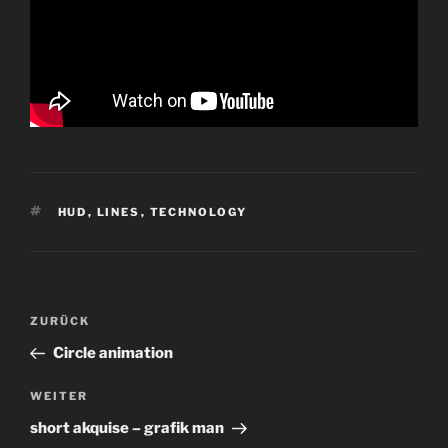
SCHLAGWÖRTER
HUD
,
LINES
,
TECHNOLOGY
Beitragsnavigation
Vorheriger
ZURÜCK
Beitrag
Circle animation
Nächster
WEITER
Beitrag
short akquise – grafik man