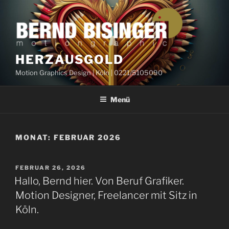
Zum
Inhalt
springen
HERZAUSGOLD
Motion Graphics Design | Köln | 0221/5105090
Menü
MONAT:
FEBRUAR 2026
VERÖFFENTLICHT
FEBRUAR 26, 2026
AM
Hallo, Bernd hier. Von Beruf Grafiker.
Motion Designer, Freelancer mit Sitz in
Köln.