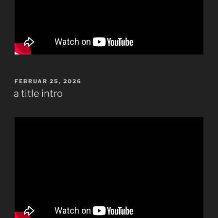
VERÖFFENTLICHT
FEBRUAR 25, 2026
AM
a title intro