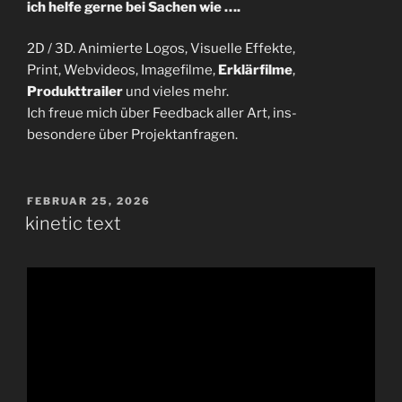
ich helfe gerne bei Sachen wie ….
2D / 3D. Animierte Logos, Visuelle Effekte,
Print, Webvideos, Imagefilme,
Erklärfilme
,
Produkttrailer
und vieles mehr.
Ich freue mich über Feedback aller Art, ins-
besondere über Projektanfragen.
VERÖFFENTLICHT
FEBRUAR 25, 2026
AM
kinetic text