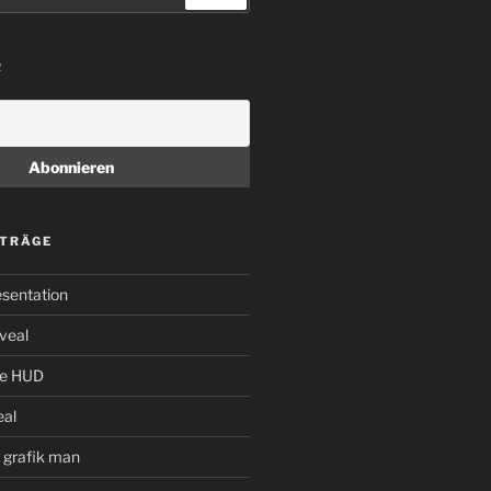
R
ITRÄGE
sentation
veal
the HUD
al
– grafik man