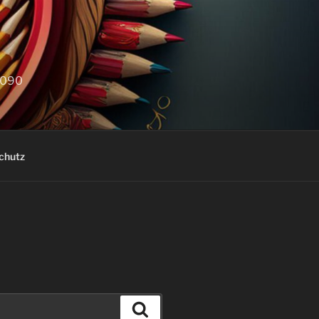
D
05090
chutz
Suchen