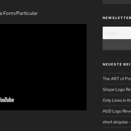
e Form/Particular
NEWSLETTE
NEUESTE BE
The ART of Pre
Shape Logo Re
Only Lines in 
HUD Logo Reve
short akquise 