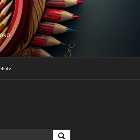
D
05090
chutz
Suchen