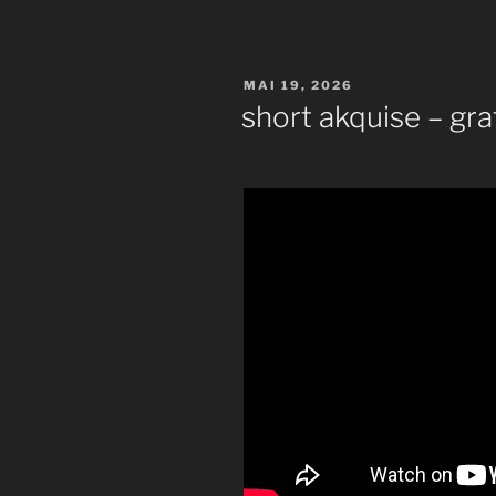
VERÖFFENTLICHT
MAI 19, 2026
AM
short akquise – gr