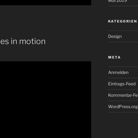
Mai 2019
KATEGORIEN
Design
es in motion
META
Anmelden
Eintrags-Feed
Kommentar-Fe
WordPress.org