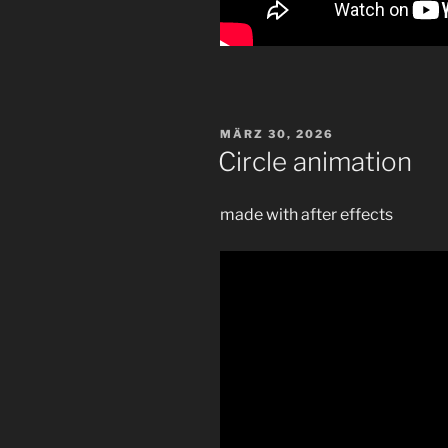
VERÖFFENTLICHT
MÄRZ 30, 2026
AM
Circle animation
made with after effects