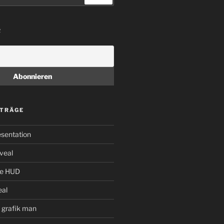
R
ITRÄGE
sentation
veal
the HUD
al
– grafik man